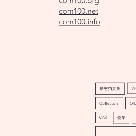
com100.org
com100.net
com100.info
W
動態拍賣會
Collectors
OI
CAR
物業