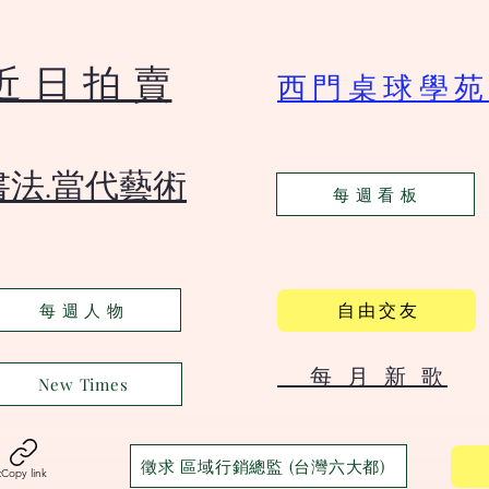
​近 日 拍 賣
​西門桌球學
​書法.當代藝術
每 週 看 板
自 由 交 友
每 週 人 物
​ 每 月 新 歌
New Times
徵求 區域行銷總監 (台灣六大都)
t
Copy link