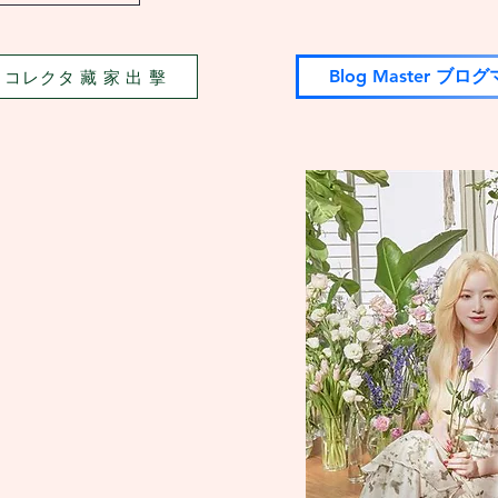
tor コレクタ 藏 家 出 擊
Blog Master ブロ