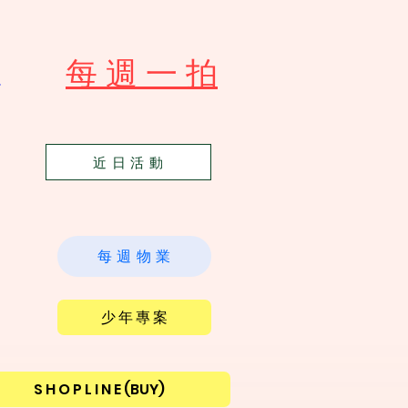
​每 週 一 拍
苑
近 日 活 動
每 週 物 業
少 年 專 案
S H O P L I N E (BUY)