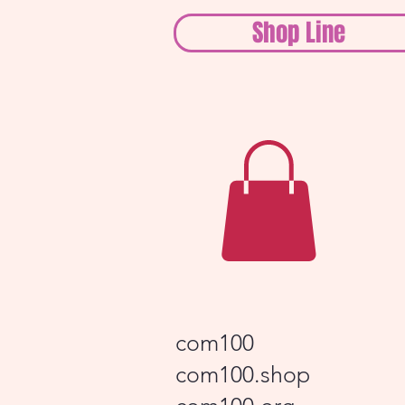
Shop Line
com100
com100.shop