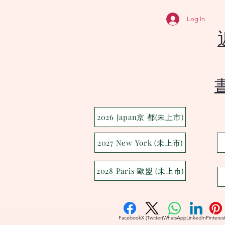
Log In
2026 Japan京 都(未上市)
2027 New York (未上市)
2028 Paris 歐盟 (未上市)
Facebook
X (Twitter)
WhatsApp
LinkedIn
Pinteres