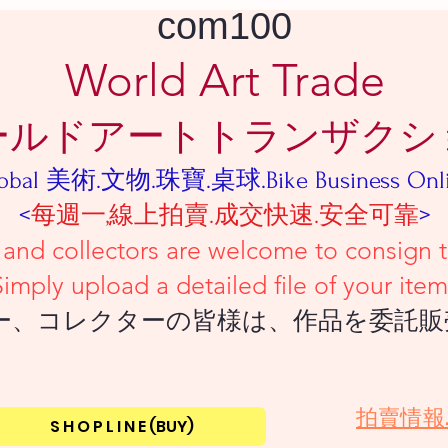
com100
World Art Trade
ールドアートトランザクシ
obal 美術.文物.珠寶.桌球.Bike Business Onl
<
每週一,線上拍賣.成交快速.安全可靠
>
tors are welcome to consign their
iled file of your item
ーの皆様は、作品を委託販売し
​拍賣情報
S H O P L I N E (BUY)