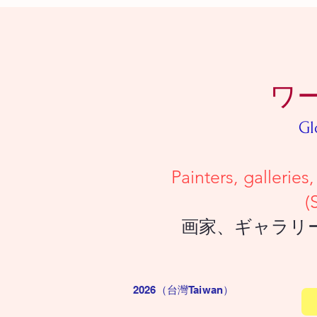
ワ
Gl
Painters, galleries, and collec
(Simply upload a deta
画家、ギャラリー、コレクタ
2026（台灣Taiwan
）