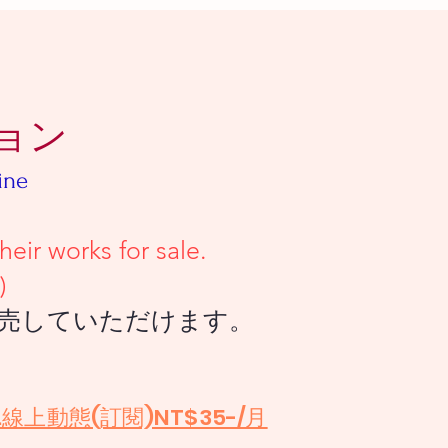
ョン
ine
 works for sale.
)
ていただけます。
.線上動態(訂閱)NT$35-/月