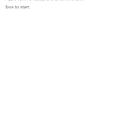
box to start.
03
Project Name
This is your Project description. Provide