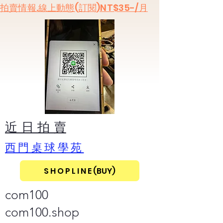
​拍賣情報.線上動態(訂閱)NT$35-/月
​近 日 拍 賣
​西門桌球學苑
S H O P L I N E (BUY)
com100
com100.shop