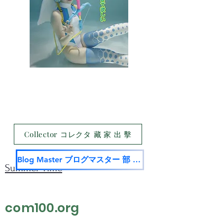
Collector コレクタ 藏 家 出 擊
Blog Master ブログマスター 部 落 名 家
Summer Time
com100.org