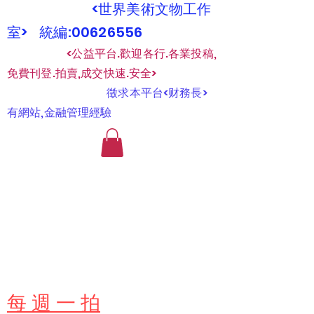
<世界美術文物工作
室> 統編:00626556
​
<公益平台.歡迎各行.各業投稿,
免費刊登.拍賣,成交快速.安全>
​
徵求本平台<财務長>
有網站,金融管理經驗
​每 週 一 拍