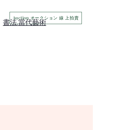
Auction オークション 線 上拍賣
​書法.當代藝術