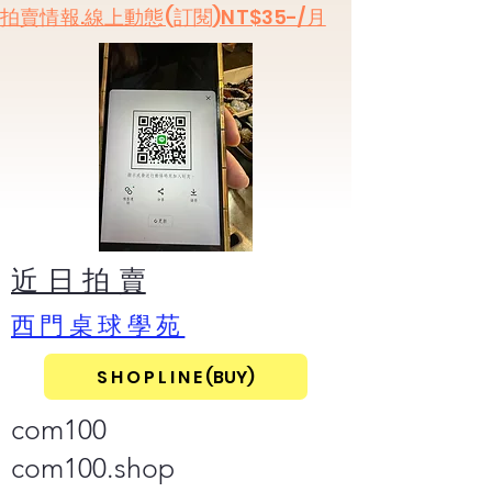
​拍賣情報.線上動態(訂閱)NT$35-/月
​近 日 拍 賣
​西門桌球學苑
S H O P L I N E (BUY)
com100
com100.shop