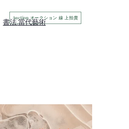
Auction オークション 線 上拍賣
​書法.當代藝術