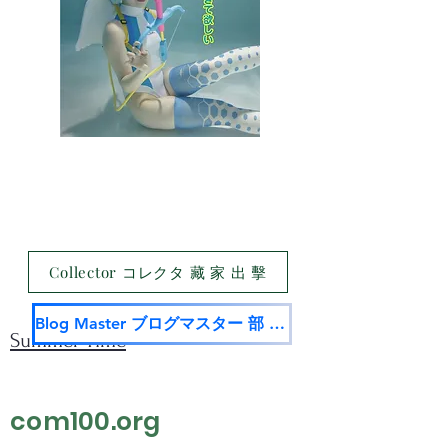
Collector コレクタ 藏 家 出 擊
Blog Master ブログマスター 部 落 名 家
Summer Time
com100.org