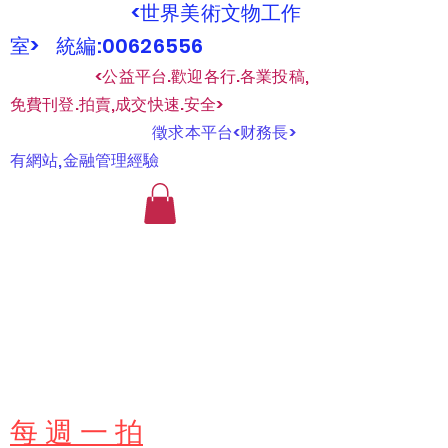
<世界美術文物工作
室> 統編:00626556
​
<公益平台.歡迎各行.各業投稿,
免費刊登.拍賣,成交快速.安全>
​
徵求本平台<财務長>
有網站,金融管理經驗
​每 週 一 拍