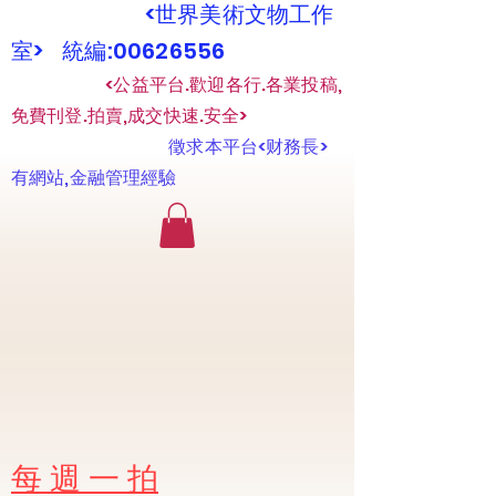
<世界美術文物工作
室> 統編:00626556
​
<公益平台.歡迎各行.各業投稿,
免費刊登.拍賣,成交快速.安全>
​
徵求本平台<财務長>
有網站,金融管理經驗
​每 週 一 拍