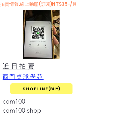
​拍賣情報.線上動態(訂閱)NT$35-/月
​近 日 拍 賣
​西門桌球學苑
S H O P L I N E (BUY)
com100
com100.shop