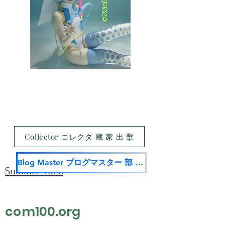
Collector コレクタ 藏 家 出 擊
Blog Master ブログマスター 部 落 名 家
Summer Time
com100.org