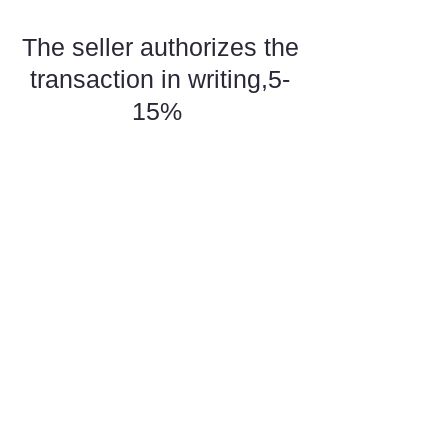
The seller authorizes the
transaction in writing,5-
15%
(賣方書面授權委託)
Painters,galleries,and
collectors are Welcome to
consign their items
(simply upload
Your file)