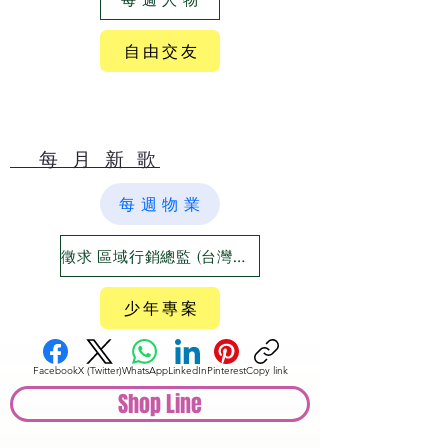
自 由 交 友
​ 每 月 新 歌
每 週 物 業
徵求 區域行銷總監 (台灣六大都)
少 年 專 案
Facebook
X (Twitter)
WhatsApp
LinkedIn
Pinterest
Copy link
Shop Line