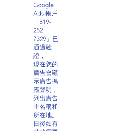
Google
Ads 帳戶
「819-
252-
7329」已
通過驗
證，
現在您的
廣告會顯
示廣告揭
露聲明，
列出廣告
主名稱和
所在地。
日後如有