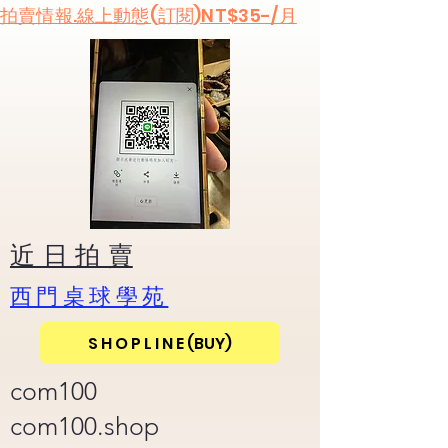
​拍賣情報.線上動態(訂閱)NT$35-/月
​近 日 拍 賣
​西門桌球學苑
S H O P L I N E (BUY)
com100
com100.shop