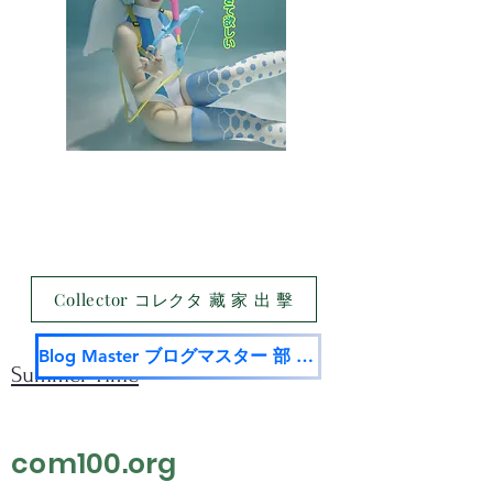
Collector コレクタ 藏 家 出 擊
Blog Master ブログマスター 部 落 名 家
Summer Time
com100.org