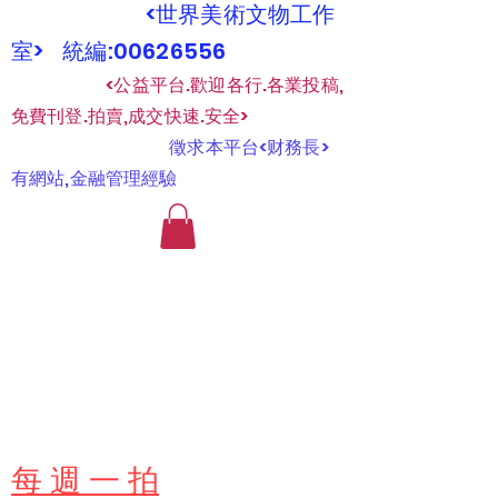
<世界美術文物工作
室> 統編:00626556
​
<公益平台.歡迎各行.各業投稿,
免費刊登.拍賣,成交快速.安全>
​
徵求本平台<财務長>
有網站,金融管理經驗
​每 週 一 拍