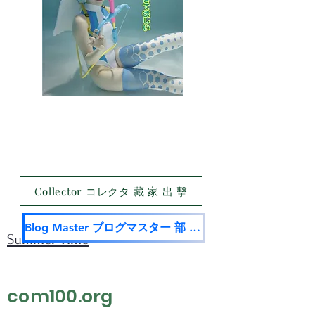
Collector コレクタ 藏 家 出 擊
Blog Master ブログマスター 部 落 名 家
Summer Time
com100.org