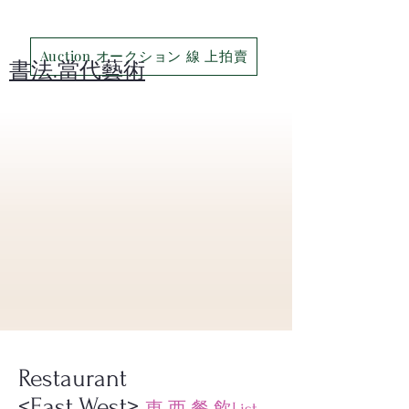
Auction オークション 線 上拍賣
​書法.當代藝術
​Restaurant
<East.West>