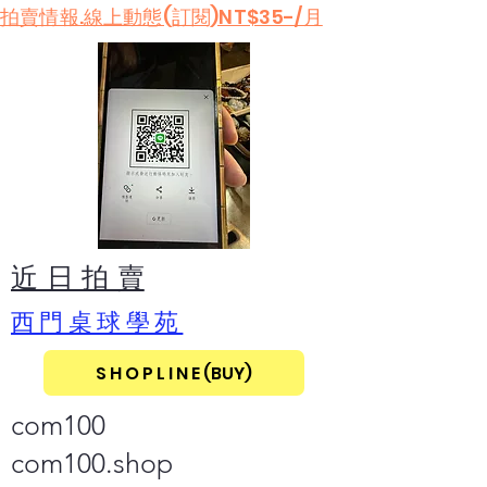
​拍賣情報.線上動態(訂閱)NT$35-/月
​近 日 拍 賣
​西門桌球學苑
S H O P L I N E (BUY)
com100
com100.shop