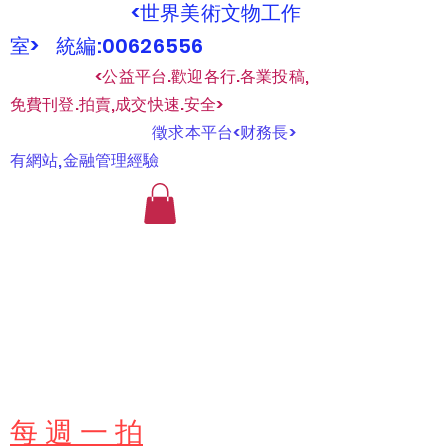
<世界美術文物工作
室> 統編:00626556
​
<公益平台.歡迎各行.各業投稿,
免費刊登.拍賣,成交快速.安全>
​
徵求本平台<财務長>
有網站,金融管理經驗
​每 週 一 拍