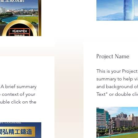
Project Name
This is your Project
summary to help vi
. A brief summary
and background of 
e context of your
Text" or double cli
uble click on the