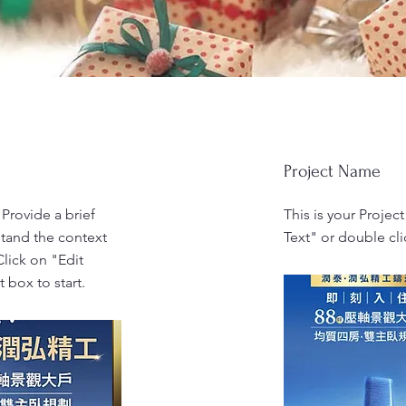
Project Name
 Provide a brief
This is your Project
stand the context
Text" or double cli
lick on "Edit
 box to start.