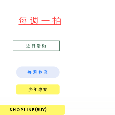
​每 週 一 拍
苑
近 日 活 動
每 週 物 業
少 年 專 案
S H O P L I N E (BUY)