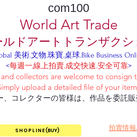
com100
World Art Trade
ールドアートトランザクシ
obal 美術.文物.珠寶.桌球.Bike Business Onl
<
每週一,線上拍賣.成交快速.安全可靠
>
tors are welcome to consign their
iled file of your item
ーの皆様は、作品を委託販売し
​拍賣情報
S H O P L I N E (BUY)