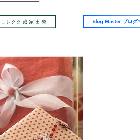
tor コレクタ 藏 家 出 擊
Blog Master ブロ