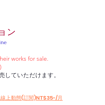
ョン
ine
 works for sale.
)
ていただけます。
.線上動態(訂閱)NT$35-/月