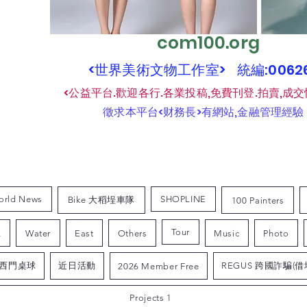
com100.org
<世界美術文物工作室> 統編:006
​
<公益平台.歡迎各行.各業投稿,免費刊登.拍賣,成交
​
徵求本平台<财務長>有網站,金融管理經驗
orld News
SHOPLINE
Bike 大稻埕車隊
100 Painters
Tour
L
Water
East
Others
Music
Photo
西門桌球
近日活動
REGUS 跨國詐騙(借
2026 Member Free
Projects 1