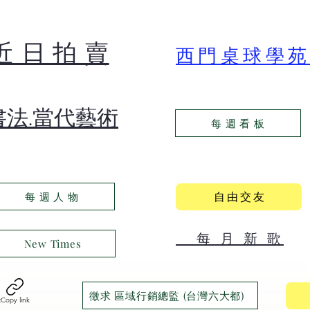
​近 日 拍 賣
​西門桌球學
​書法.當代藝術
每 週 看 板
自 由 交 友
每 週 人 物
​ 每 月 新 歌
New Times
徵求 區域行銷總監 (台灣六大都)
t
Copy link