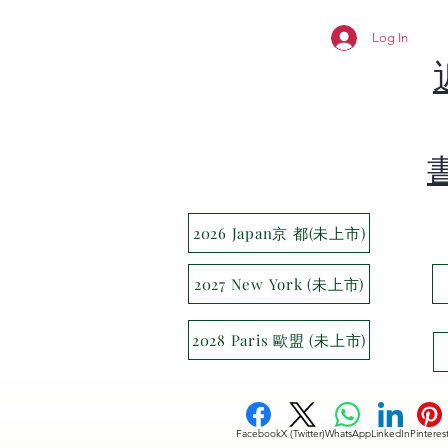
Log In
2026 Japan京 都(未上市)
2027 New York (未上市)
2028 Paris 歐盟 (未上市)
Facebook
X (Twitter)
WhatsApp
LinkedIn
Pinteres