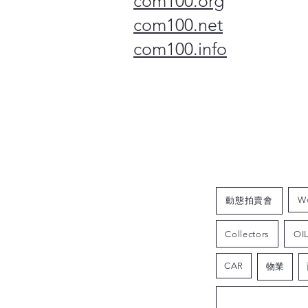
com100.org
com100.net
com100.info
W
動態拍賣會
Collectors
OI
CAR
物業