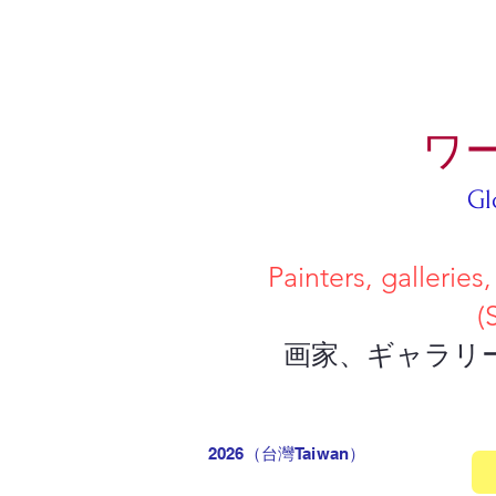
ワ
Gl
Painters, galleries, and collec
(Simply upload a deta
画家、ギャラリー、コレクタ
2026（台灣Taiwan
）