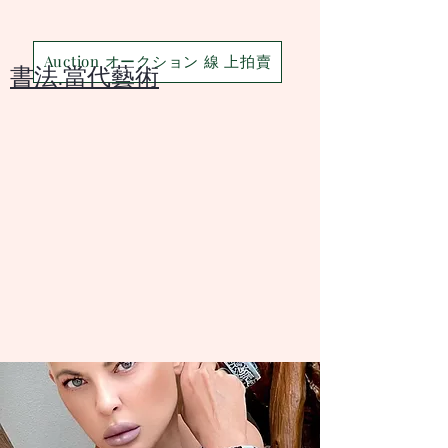
Auction オークション 線 上拍賣
​書法.當代藝術