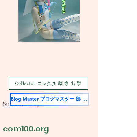
Collector コレクタ 藏 家 出 擊
Blog Master ブログマスター 部 落 名 家
Summer Time
com100.org