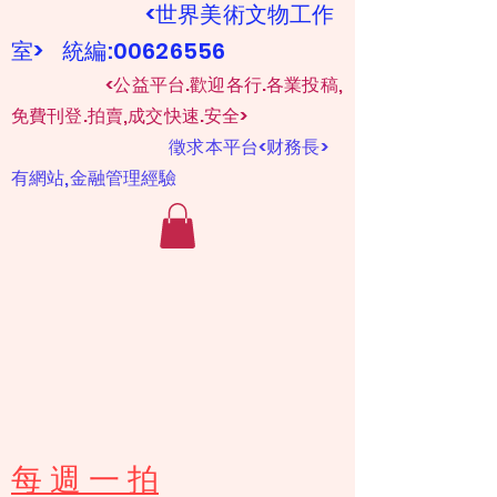
<世界美術文物工作
室> 統編:00626556
​
<公益平台.歡迎各行.各業投稿,
免費刊登.拍賣,成交快速.安全>
​
徵求本平台<财務長>
有網站,金融管理經驗
​每 週 一 拍