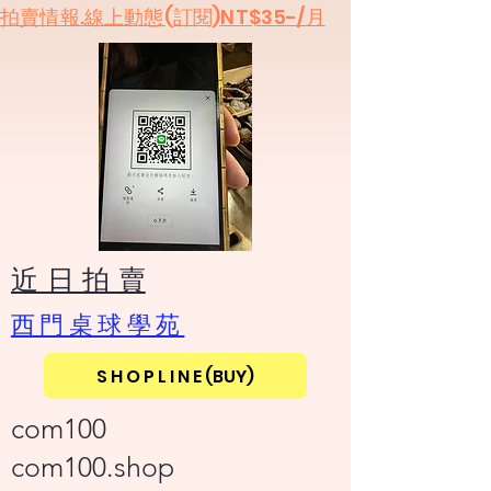
​拍賣情報.線上動態(訂閱)NT$35-/月
​近 日 拍 賣
​西門桌球學苑
S H O P L I N E (BUY)
com100
com100.shop