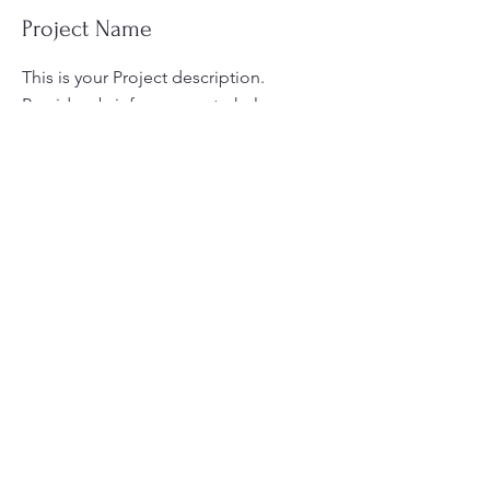
Project Name
This is your Project description.
Provide a brief summary to help
visitors understand the context and
background of your work. Click on
"Edit Text" or double click on the text
box to start.