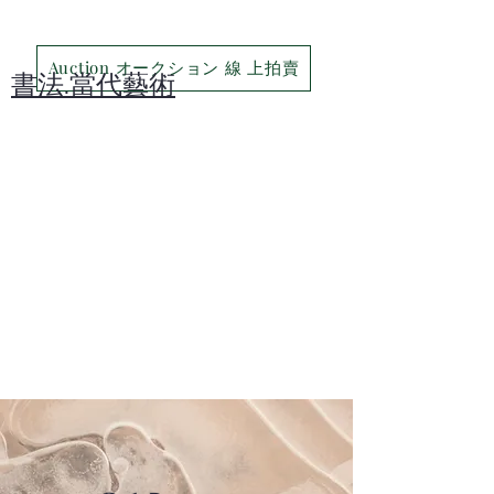
Auction オークション 線 上拍賣
​書法.當代藝術