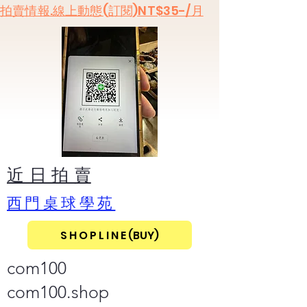
​拍賣情報.線上動態(訂閱)NT$35-/月
​近 日 拍 賣
​西門桌球學苑
S H O P L I N E (BUY)
com100
com100.shop