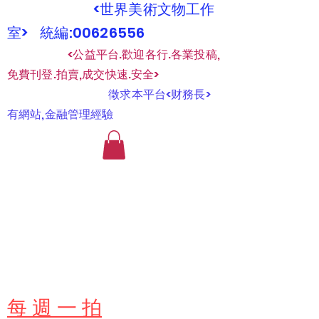
<世界美術文物工作
室> 統編:00626556
​
<公益平台.歡迎各行.各業投稿,
免費刊登.拍賣,成交快速.安全>
​
徵求本平台<财務長>
有網站,金融管理經驗
​每 週 一 拍