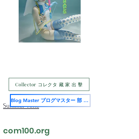
Collector コレクタ 藏 家 出 擊
Blog Master ブログマスター 部 落 名 家
Summer Time
com100.org