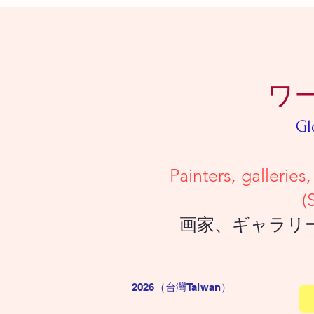
ワ
Gl
Painters, galleries, and collec
(Simply upload a deta
画家、ギャラリー、コレクタ
2026（台灣Taiwan
）