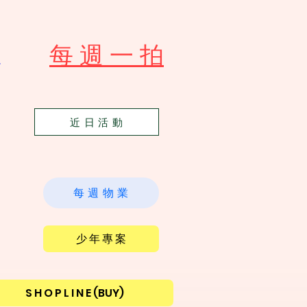
​每 週 一 拍
苑
近 日 活 動
每 週 物 業
少 年 專 案
S H O P L I N E (BUY)