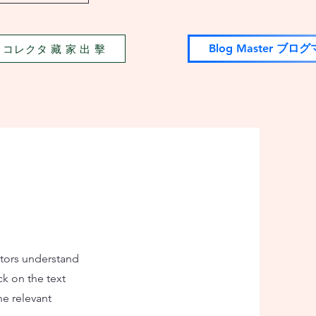
tor コレクタ 藏 家 出 擊
Blog Master ブロ
sitors understand
k on the text
he relevant