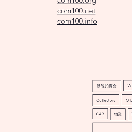
com100.org
com100.net
com100.info
W
動態拍賣會
Collectors
OI
CAR
物業