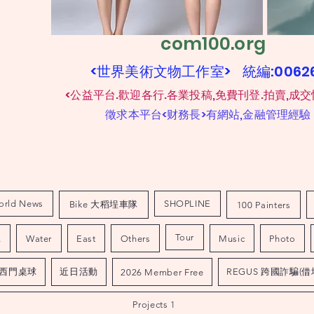
com100.org
<世界美術文物工作室> 統編:006
​
<公益平台.歡迎各行.各業投稿,免費刊登.拍賣,成交
​
徵求本平台<财務長>有網站,金融管理經驗
orld News
SHOPLINE
Bike 大稻埕車隊
100 Painters
Tour
L
Water
East
Others
Music
Photo
西門桌球
近日活動
REGUS 跨國詐騙(借
2026 Member Free
Projects 1