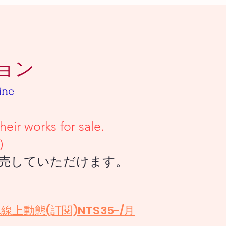
ョン
ine
 works for sale.
)
ていただけます。
.線上動態(訂閱)NT$35-/月