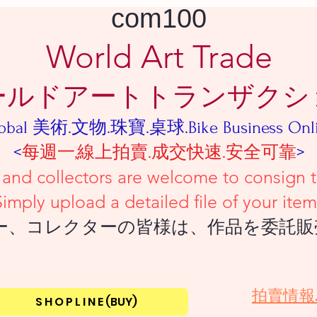
com100
World Art Trade
ールドアートトランザクシ
obal 美術.文物.珠寶.桌球.Bike Business Onl
<
每週一,線上拍賣.成交快速.安全可靠
>
tors are welcome to consign their
iled file of your item
ーの皆様は、作品を委託販売し
​拍賣情報
S H O P L I N E (BUY)