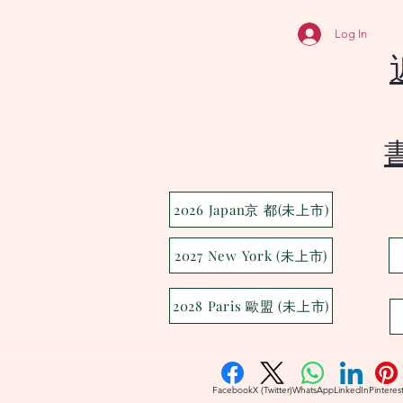
Log In
2026 Japan京 都(未上市)
2027 New York (未上市)
2028 Paris 歐盟 (未上市)
Facebook
X (Twitter)
WhatsApp
LinkedIn
Pinteres