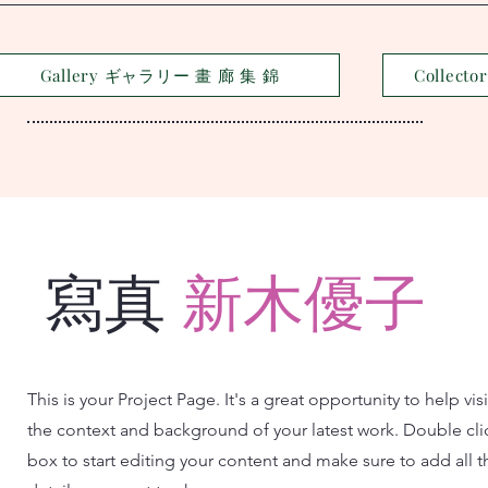
Gallery ギャラリー 畫 廊 集 錦
Collec
​ 寫真
新木優子
This is your Project Page. It's a great opportunity to help vi
the context and background of your latest work. Double clic
box to start editing your content and make sure to add all t