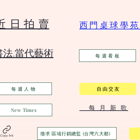
​近 日 拍 賣
​西門桌球學
​書法.當代藝術
每 週 看 板
自 由 交 友
每 週 人 物
​ 每 月 新 歌
New Times
徵求 區域行銷總監 (台灣六大都)
t
Copy link