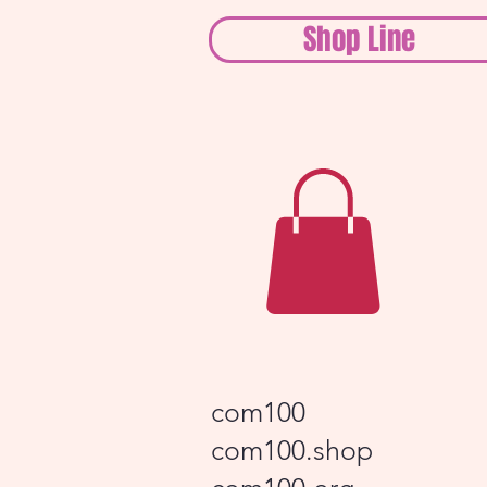
Shop Line
com100
com100.shop