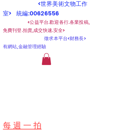
<世界美術文物工作
室> 統編:00626556
​
<公益平台.歡迎各行.各業投稿,
免費刊登.拍賣,成交快速.安全>
​
徵求本平台<财務長>
有網站,金融管理經驗
​每 週 一 拍