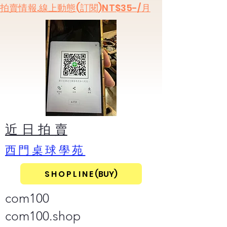
​拍賣情報.線上動態(訂閱)NT$35-/月
​近 日 拍 賣
​西門桌球學苑
S H O P L I N E (BUY)
com100
com100.shop