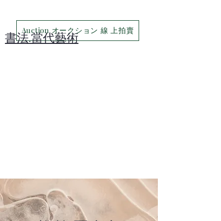
Auction オークション 線 上拍賣
​書法.當代藝術