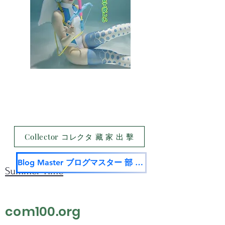
Collector コレクタ 藏 家 出 擊
Blog Master ブログマスター 部 落 名 家
Summer Time
com100.org