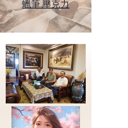
​蠟筆.壓克力