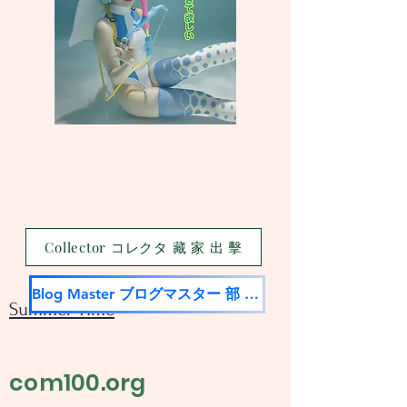
Collector コレクタ 藏 家 出 擊
Blog Master ブログマスター 部 落 名 家
Summer Time
com100.org