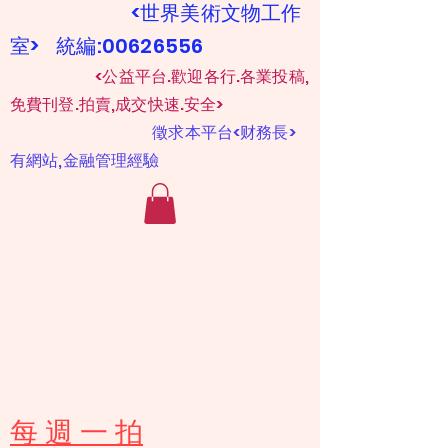
<世界美術文物工作
室> 統編:00626556
​
<公益平台.歡迎各行.各業投稿,
免費刊登.拍賣,成交快速.安全>
​
徵求本平台<财務長>
有網站,金融管理經驗
​每 週 一 拍