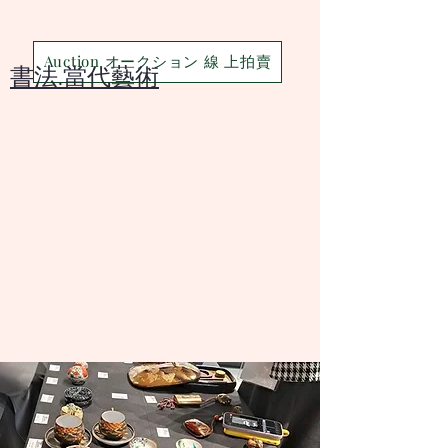
Auction オークション 線 上拍賣
​書法.當代藝術