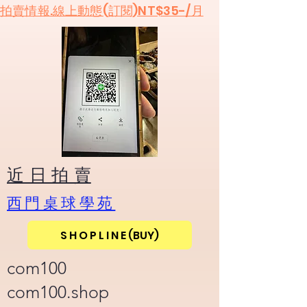
​拍賣情報.線上動態(訂閱)NT$35-/月
​近 日 拍 賣
​西門桌球學苑
S H O P L I N E (BUY)
com100
com100.shop