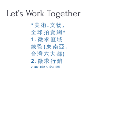
Let’s Work Together
*美術.文物,
全球拍賣網*
1.徵求區域
總監(東南亞.
台灣六大都)
2.徵求行銷
(兼職)顧問.
3.徵求網頁,
後台Editor
CEO Heny
Chen 陳 建
衡
(IT System
Engineer)
com100.ne
t@gmail.co