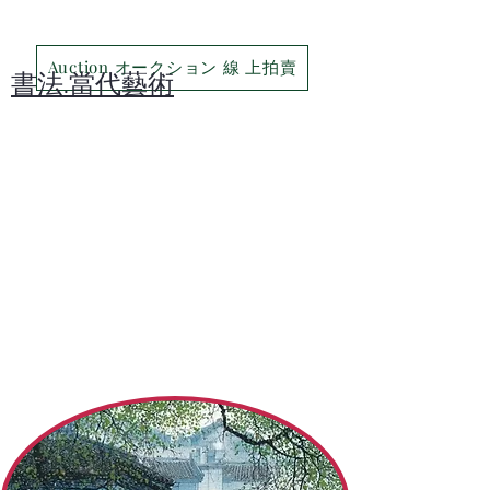
Auction オークション 線 上拍賣
​書法.當代藝術