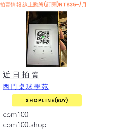
​拍賣情報.線上動態(訂閱)NT$35-/月
​近 日 拍 賣
​西門桌球學苑
S H O P L I N E (BUY)
com100
com100.shop