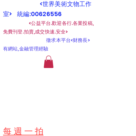
<世界美術文物工作
室> 統編:00626556
​
<公益平台.歡迎各行.各業投稿,
免費刊登.拍賣,成交快速.安全>
​
徵求本平台<财務長>
有網站,金融管理經驗
​每 週 一 拍