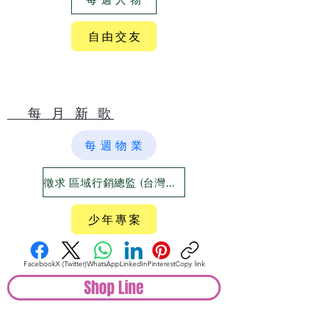
自 由 交 友
​ 每 月 新 歌
每 週 物 業
徵求 區域行銷總監 (台灣六大都)
少 年 專 案
Facebook
X (Twitter)
WhatsApp
LinkedIn
Pinterest
Copy link
Shop Line