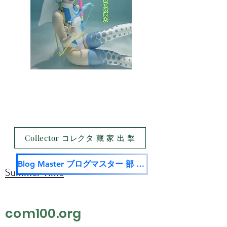
Collector コレクタ 藏 家 出 擊
Blog Master ブログマスター 部 落 名 家
Summer Time
com100.org