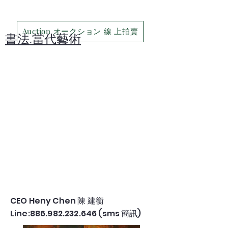
Auction オークション 線 上拍賣
​書法.當代藝術
CEO Heny Chen 陳 建衡
Line:886.982.232.646 (sms 簡訊)