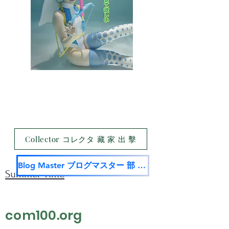
Collector コレクタ 藏 家 出 擊
Blog Master ブログマスター 部 落 名 家
Summer Time
com100.org