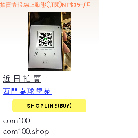
​拍賣情報.線上動態(訂閱)NT$35-/月
​近 日 拍 賣
​西門桌球學苑
S H O P L I N E (BUY)
com100
com100.shop