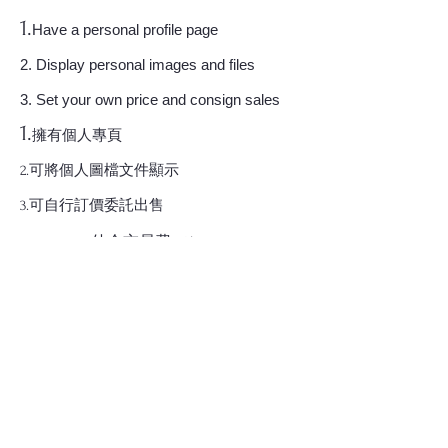
1.
Have a personal profile page
2. Display personal images and files
3. Set your own price and consign sales
1.
擁有個人專頁
2.可將個人圖檔文件顯示
3.可自行訂價委託出售
2026-2029
仲介交易費15%
​賣家與藏家.自行出貨
After the buyer places an
1.
order on our platform (by
credit card), we will notify the
seller (who will pack the goods
themselves) and ship the
goods within seven days.