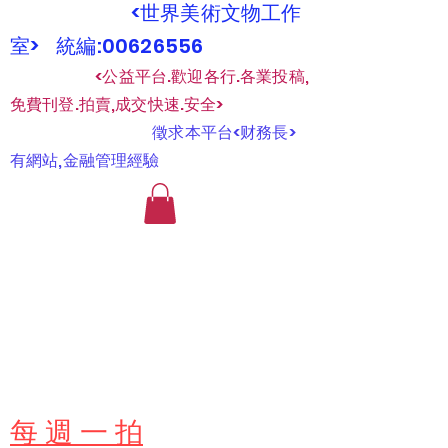
<世界美術文物工作
室> 統編:00626556
​
<公益平台.歡迎各行.各業投稿,
免費刊登.拍賣,成交快速.安全>
​
徵求本平台<财務長>
有網站,金融管理經驗
​每 週 一 拍