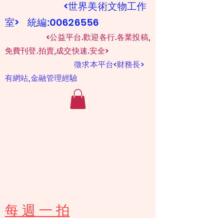
<世界美術文物工作
室> 統編:00626556
​
<公益平台.歡迎各行.各業投稿,
免費刊登.拍賣,成交快速.安全>
​
徵求本平台<财務長>
有網站,金融管理經驗
​每 週 一 拍