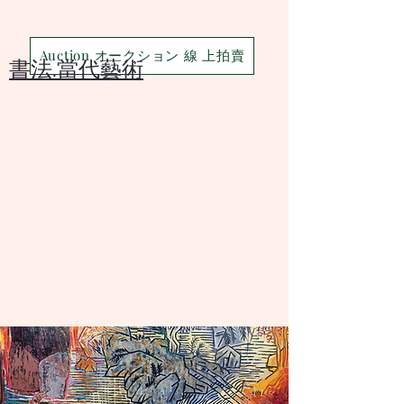
Auction オークション 線 上拍賣
​書法.當代藝術