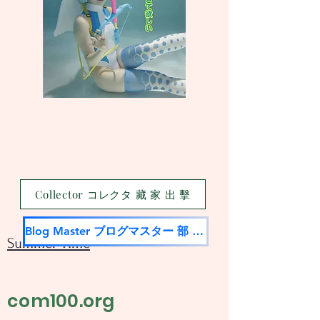
Collector コレクタ 藏 家 出 擊
Blog Master ブログマスター 部 落 名 家
Summer Time
com100.org