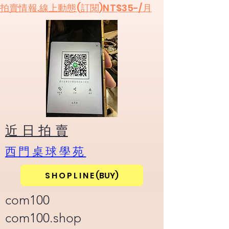
​拍賣情報.線上動態(訂閱)NT$35-/月
​近 日 拍 賣
​西門桌球學苑
S H O P L I N E (BUY)
com100
com100.shop