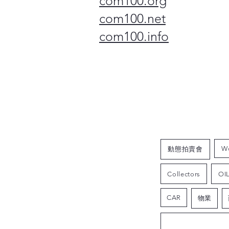
com100.org
com100.net
com100.info
W
動態拍賣會
Collectors
OI
CAR
物業