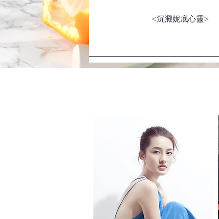
​<沉澱妮底心靈>