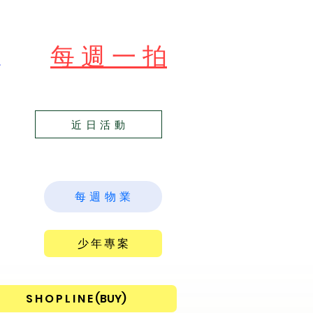
​每 週 一 拍
苑
近 日 活 動
每 週 物 業
少 年 專 案
S H O P L I N E (BUY)