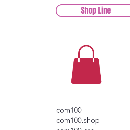
Shop Line
com100
com100.shop