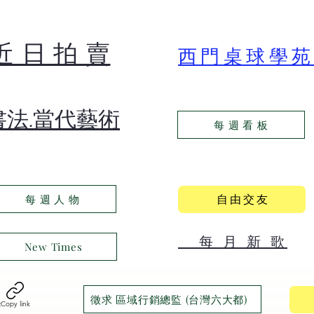
​近 日 拍 賣
​西門桌球學
​書法.當代藝術
每 週 看 板
自 由 交 友
每 週 人 物
​ 每 月 新 歌
New Times
徵求 區域行銷總監 (台灣六大都)
t
Copy link