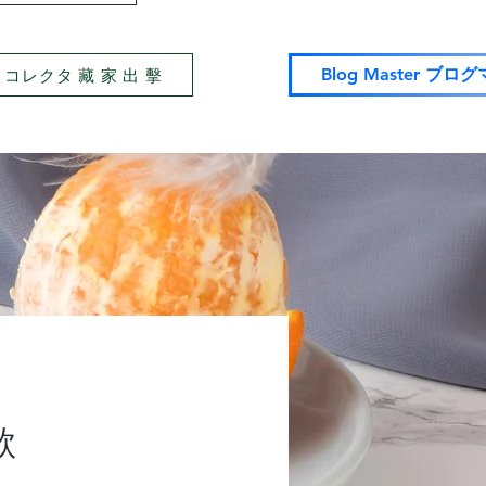
tor コレクタ 藏 家 出 擊
Blog Master ブロ
歌