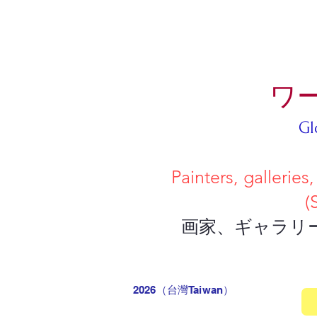
ワ
Gl
Painters, galleries, and collec
(Simply upload a deta
画家、ギャラリー、コレクタ
2026（台灣Taiwan
）