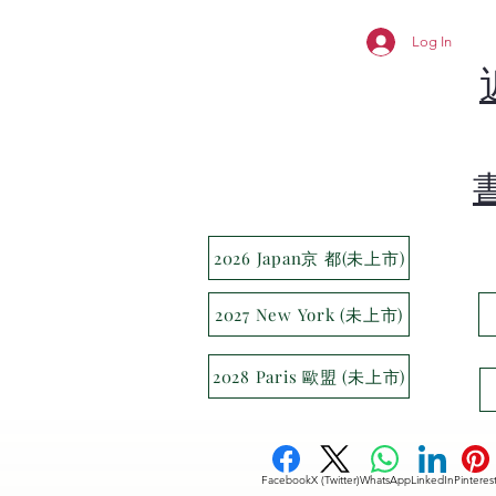
Log In
2026 Japan京 都(未上市)
2027 New York (未上市)
2028 Paris 歐盟 (未上市)
Facebook
X (Twitter)
WhatsApp
LinkedIn
Pinteres