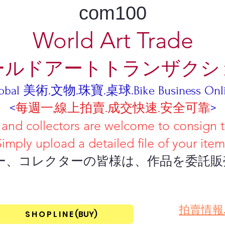
com100
World Art Trade
ールドアートトランザクシ
obal 美術.文物.珠寶.桌球.Bike Business Onl
<
每週一,線上拍賣.成交快速.安全可靠
>
tors are welcome to consign their
iled file of your item
ーの皆様は、作品を委託販売し
​拍賣情報
S H O P L I N E (BUY)