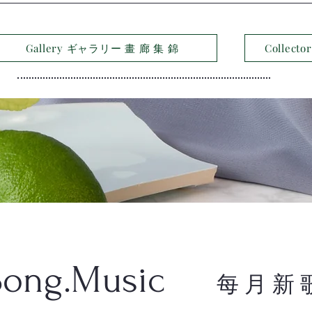
Gallery ギャラリー 畫 廊 集 錦
Collec
Song.Music
每 月 新 