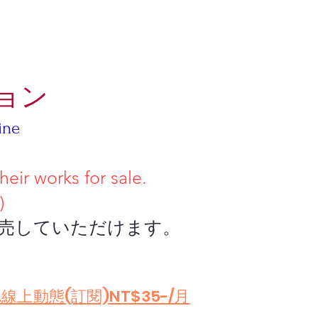
ョン
ine
 works for sale.
)
ていただけます。
.線上動態(訂閱)NT$35-/月