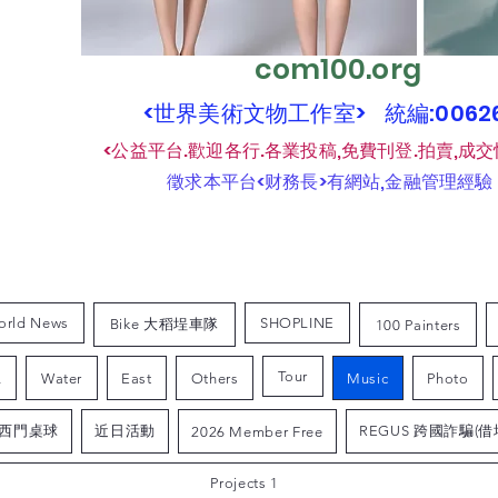
com100.org
<世界美術文物工作室> 統編:006
​
<公益平台.歡迎各行.各業投稿,免費刊登.拍賣,成交
​
徵求本平台<财務長>有網站,金融管理經驗
orld News
SHOPLINE
Bike 大稻埕車隊
100 Painters
Tour
L
Water
East
Others
Music
Photo
西門桌球
近日活動
REGUS 跨國詐騙(借
2026 Member Free
Projects 1