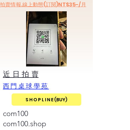
​拍賣情報.線上動態(訂閱)NT$35-/月
​近 日 拍 賣
​西門桌球學苑
S H O P L I N E (BUY)
com100
com100.shop