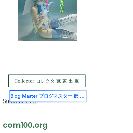
Collector コレクタ 藏 家 出 擊
Blog Master ブログマスター 部 落 名 家
Summer Time
com100.org