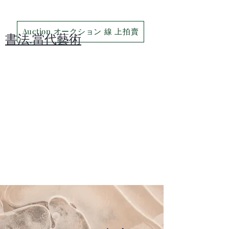
Auction オークション 線 上拍賣
​書法.當代藝術