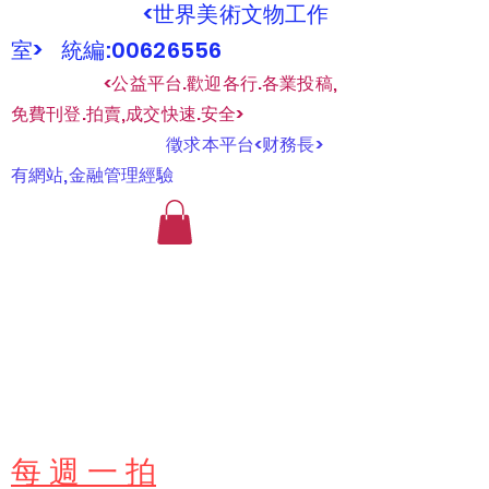
<世界美術文物工作
室> 統編:00626556
​
<公益平台.歡迎各行.各業投稿,
免費刊登.拍賣,成交快速.安全>
​
徵求本平台<财務長>
有網站,金融管理經驗
​每 週 一 拍