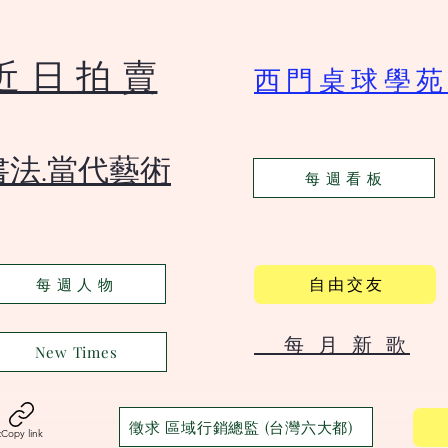
​近 日 拍 賣
​西門桌球學
​書法.當代藝術
每 週 看 板
自 由 交 友
每 週 人 物
​ 每 月 新 歌
New Times
徵求 區域行銷總監 (台灣六大都)
t
Copy link