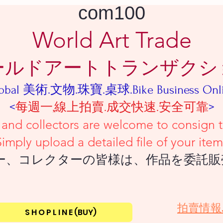
com100
World Art Trade
ールドアートトランザクシ
obal 美術.文物.珠寶.桌球.Bike Business Onl
<
每週一,線上拍賣.成交快速.安全可靠
>
tors are welcome to consign their
iled file of your item
ーの皆様は、作品を委託販売し
​拍賣情報
S H O P L I N E (BUY)