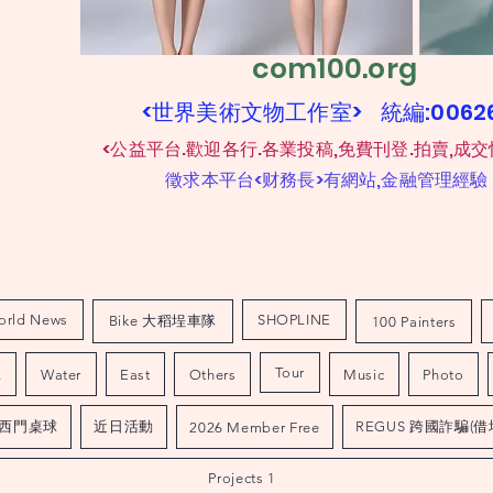
com100.org
<世界美術文物工作室> 統編:006
​
<公益平台.歡迎各行.各業投稿,免費刊登.拍賣,成交
​
徵求本平台<财務長>有網站,金融管理經驗
orld News
SHOPLINE
Bike 大稻埕車隊
100 Painters
Tour
L
Water
East
Others
Music
Photo
西門桌球
近日活動
REGUS 跨國詐騙(借
2026 Member Free
Projects 1