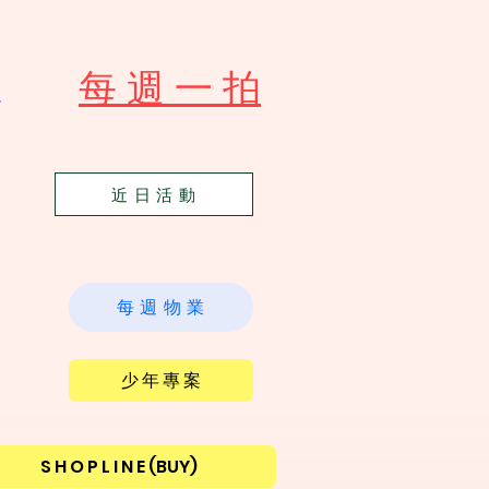
​每 週 一 拍
苑
近 日 活 動
每 週 物 業
少 年 專 案
S H O P L I N E (BUY)