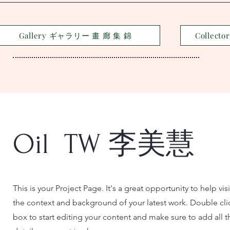
Gallery ギャラリー 畫 廊 集 錦
Collec
Oil TW 李美慧
This is your Project Page. It's a great opportunity to help vi
the context and background of your latest work. Double clic
box to start editing your content and make sure to add all t