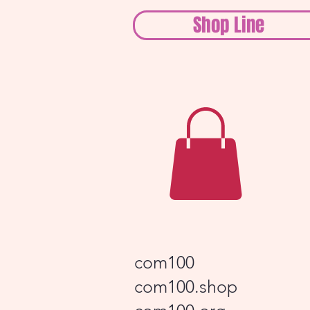
Shop Line
com100
com100.shop