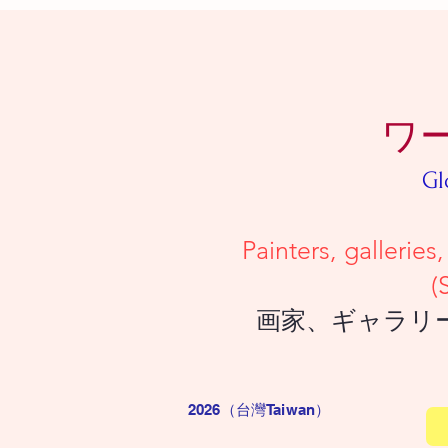
ワ
Gl
Painters, galleries, and collec
(Simply upload a deta
画家、ギャラリー、コレクタ
2026（台灣Taiwan
）