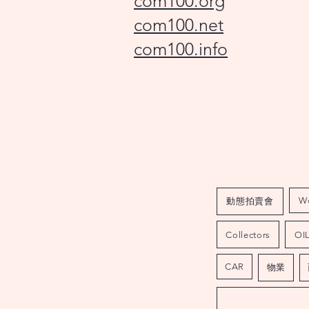
com100.org
com100.net
com100.info
W
動態拍賣會
Collectors
OI
CAR
物業