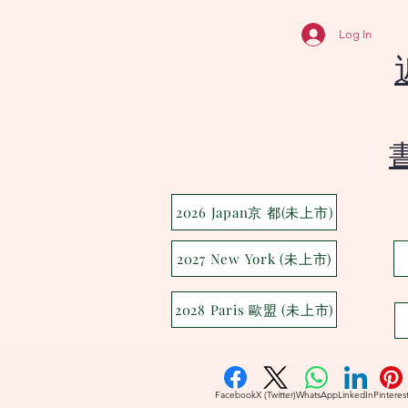
Log In
2026 Japan京 都(未上市)
2027 New York (未上市)
2028 Paris 歐盟 (未上市)
Facebook
X (Twitter)
WhatsApp
LinkedIn
Pinteres