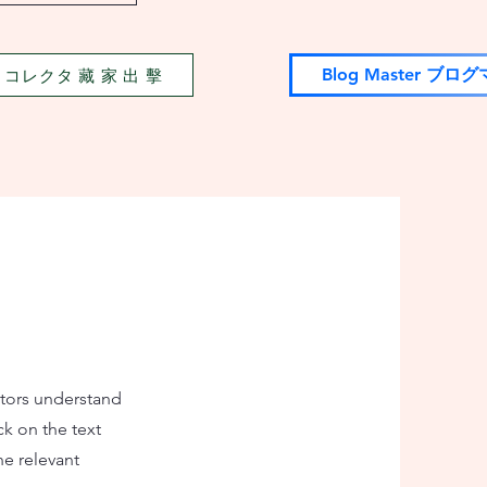
tor コレクタ 藏 家 出 擊
Blog Master ブロ
sitors understand
k on the text
he relevant