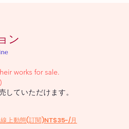
ョン
ine
 works for sale.
)
ていただけます。
.線上動態(訂閱)NT$35-/月