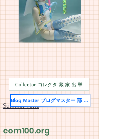
Collector コレクタ 藏 家 出 擊
Blog Master ブログマスター 部 落 名 家
Summer Time
com100.org