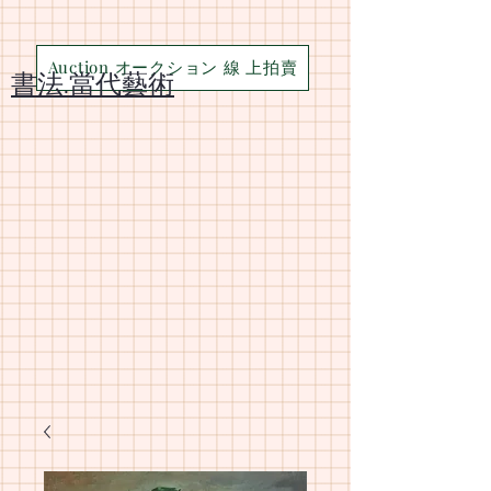
Auction オークション 線 上拍賣
​書法.當代藝術