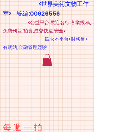
<世界美術文物工作
室> 統編:00626556
​
<公益平台.歡迎各行.各業投稿,
免費刊登.拍賣,成交快速.安全>
​
徵求本平台<财務長>
有網站,金融管理經驗
​每 週 一 拍