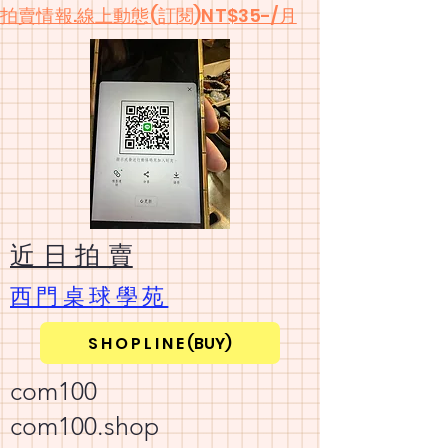
​拍賣情報.線上動態(訂閱)NT$35-/月
​近 日 拍 賣
​西門桌球學苑
S H O P L I N E (BUY)
com100
com100.shop