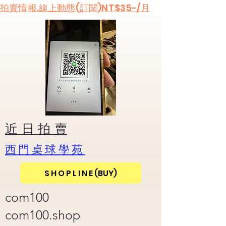
​拍賣情報.線上動態(訂閱)NT$35-/月
​近 日 拍 賣
​西門桌球學苑
S H O P L I N E (BUY)
com100
com100.shop