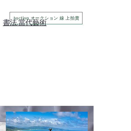
Auction オークション 線 上拍賣
​書法.當代藝術