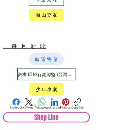
自 由 交 友
​ 每 月 新 歌
每 週 物 業
徵求 區域行銷總監 (台灣六大都)
少 年 專 案
Facebook
X (Twitter)
WhatsApp
LinkedIn
Pinterest
Copy link
Shop Line