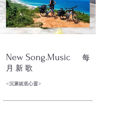
New Song.Music
每
月 新 歌
​<沉澱妮底心靈>