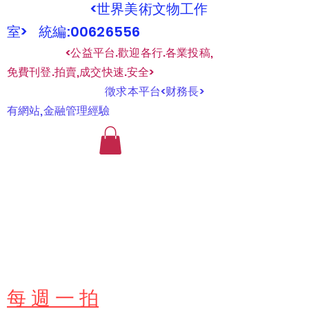
<世界美術文物工作
室> 統編:00626556
​
<公益平台.歡迎各行.各業投稿,
免費刊登.拍賣,成交快速.安全>
​
徵求本平台<财務長>
有網站,金融管理經驗
​每 週 一 拍