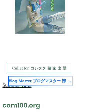
Collector コレクタ 藏 家 出 擊
Blog Master ブログマスター 部 落 名 家
Summer Time
com100.org