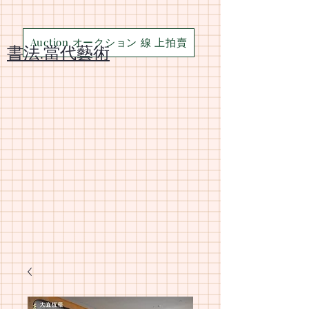
Auction オークション 線 上拍賣
​書法.當代藝術