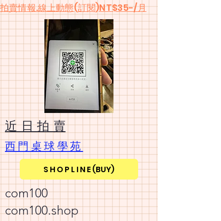
​拍賣情報.線上動態(訂閱)NT$35-/月
​近 日 拍 賣
​西門桌球學苑
S H O P L I N E (BUY)
com100
com100.shop