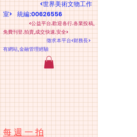
<世界美術文物工作
室> 統編:00626556
​
<公益平台.歡迎各行.各業投稿,
免費刊登.拍賣,成交快速.安全>
​
徵求本平台<财務長>
有網站,金融管理經驗
​每 週 一 拍