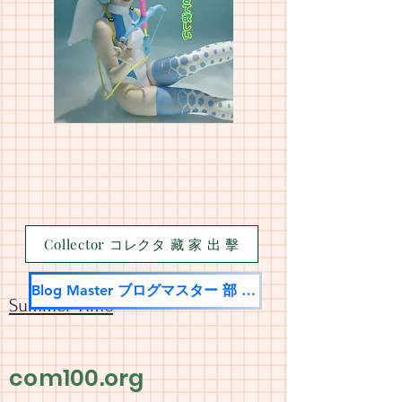
Collector コレクタ 藏 家 出 擊
Blog Master ブログマスター 部 落 名 家
Summer Time
com100.org