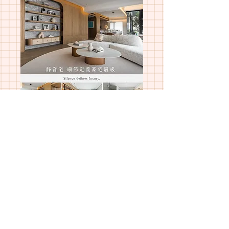
SKU: 300
03 Blog Project 名
人專輯：
Regular Price
Sale Price
 $7,200.00 
$3,600.00
Quantity
*