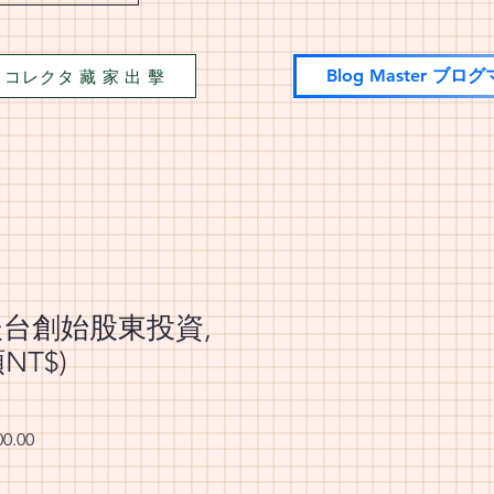
tor コレクタ 藏 家 出 擊
Blog Master ブロ
後台創始股東投資,
NT$)
r Price
Sale Price
00.00