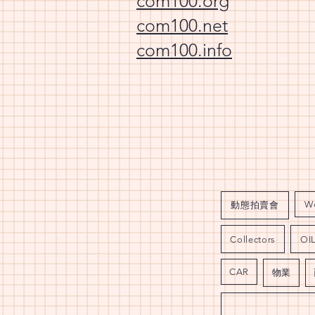
com100.org
com100.net
com100.info
W
動態拍賣會
Collectors
OI
CAR
物業