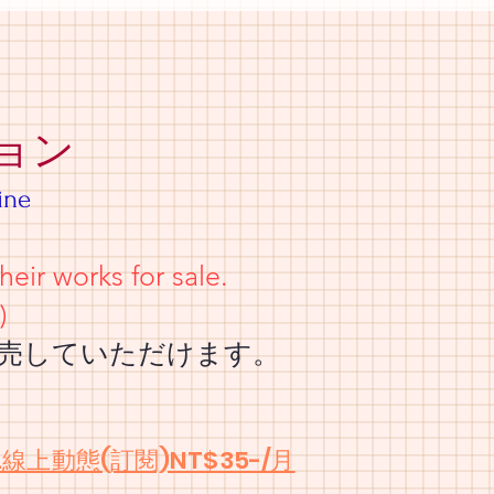
ョン
ine
 works for sale.
)
ていただけます。
.線上動態(訂閱)NT$35-/月