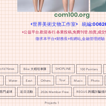
com100.org
<世界美術文物工作室> 統編:006
​
<公益平台.歡迎各行.各業投稿,免費刊登.拍賣,成交
​
徵求本平台<财務長>有網站,金融管理經驗
orld News
SHOPLINE
Bike 大稻埕車隊
100 Painters
Tour
L
Water
East
Others
Music
Photo
西門桌球
近日活動
REGUS 跨國詐騙(借
2026 Member Free
Projects 1