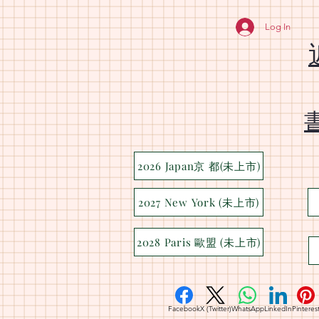
Log In
2026 Japan京 都(未上市)
2027 New York (未上市)
2028 Paris 歐盟 (未上市)
Facebook
X (Twitter)
WhatsApp
LinkedIn
Pinteres