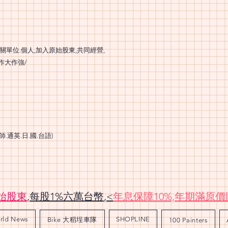
關單位.個人,加入原始股東,共同經營,
作大作強/
師.通英.日.國.台語)
始股東
,每股1%六萬台幣
,<
年息保障10%,
年期滿原價
rld News
SHOPLINE
Bike 大稻埕車隊
100 Painters