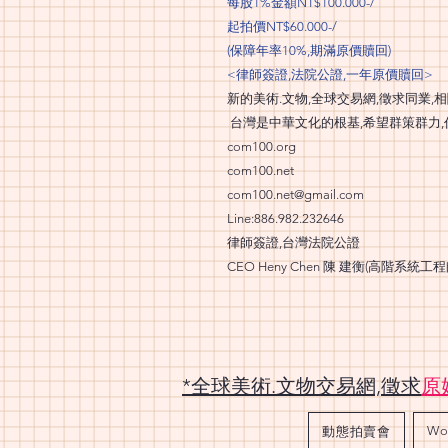
每股1%金額NT$100.000-/
起拍價NT$60.000-/
(保障年率10%,期滿原價贖回)
<律師簽證,法院公證,一年原價贖回>
新的美術.文物,全球交易網,徵求同業,相
台灣是中華文化的根基,希望群策群力,
com100.org
com100.net
com100.net@gmail.com
Line:886.982.232646
律師簽證,台灣法院公證
CEO Heny Chen 陳 建衡(高階系統工程
*全球美術.文物交易網,徵求
原
Wo
動態拍賣會