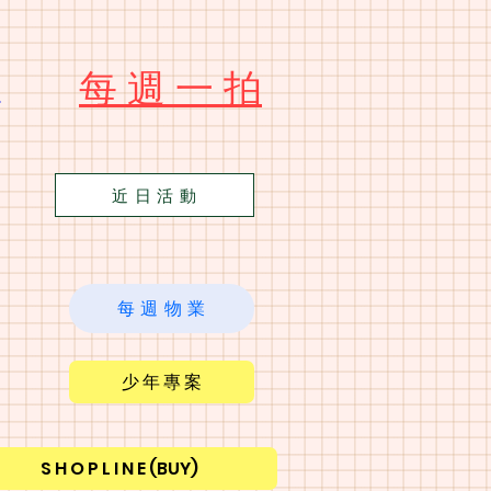
​每 週 一 拍
苑
近 日 活 動
每 週 物 業
少 年 專 案
S H O P L I N E (BUY)