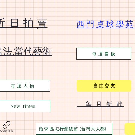
​近 日 拍 賣
​西門桌球學
​書法.當代藝術
每 週 看 板
自 由 交 友
每 週 人 物
​ 每 月 新 歌
New Times
徵求 區域行銷總監 (台灣六大都)
t
Copy link