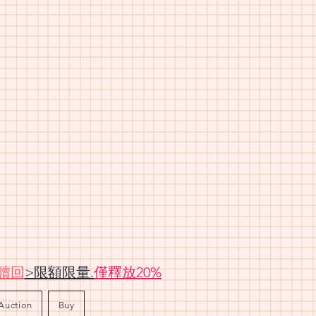
贖回
>限額限量.
僅釋放20%
Auction
Buy