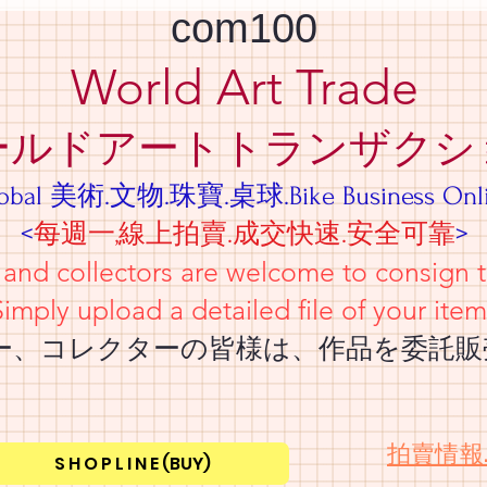
com100
World Art Trade
ールドアートトランザクシ
obal 美術.文物.珠寶.桌球.Bike Business Onl
<
每週一,線上拍賣.成交快速.安全可靠
>
tors are welcome to consign their
iled file of your item
ーの皆様は、作品を委託販売し
​拍賣情報
S H O P L I N E (BUY)