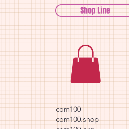
Shop Line
com100
com100.shop