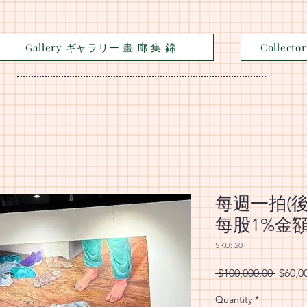
Gallery ギャラリー 畫 廊 集 錦
Collec
每週一拍(
每股1%金額
SKU: 20
Regula
 $100,000.00 
$60,0
Quantity
*