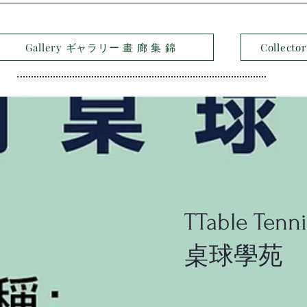
Gallery ギャラリー 畫 廊 集 錦
Collec
TTable Ten
桌球學苑