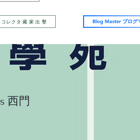
tor コレクタ 藏 家 出 擊
Blog Master ブロ
nis 西門