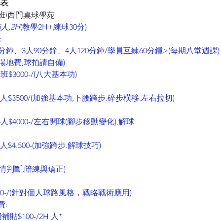
程表
班)西門桌球學苑
人,2H
(教學2H+練球30分)
:
0分鐘、3人90分鐘、4人120分鐘/學員互練60分鍾>(每期八堂週課)
含場地費,球拍請自備)
班$3000-/(八大基本功)
 4人$3500/(加強基本功,下腰跨步.碎步橫移.左右拉切)
4人$4000-/左右開球(腳步移動變化),解球
4人$4.500-(加強跨步.解球技巧)
敵情判斷,陪練與矯正)
000-/(針對個人球路風格，戰略戰術應用)
費:
貼$100-/2H 人*