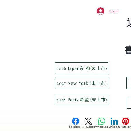
Log In
2026 Japan京 都(未上市)
2027 New York (未上市)
2028 Paris 歐盟 (未上市)
Facebook
X (Twitter)
WhatsApp
LinkedIn
Pinteres