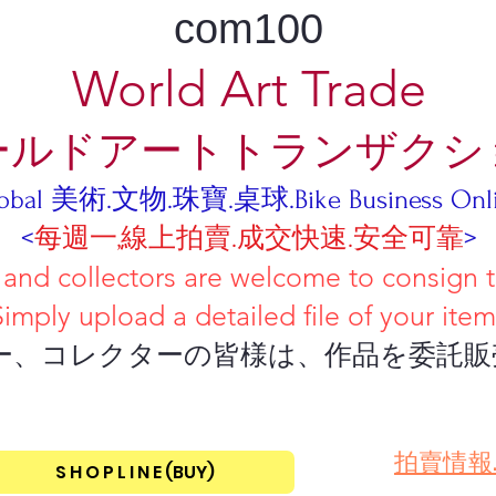
com100
World Art Trade
ールドアートトランザクシ
obal 美術.文物.珠寶.桌球.Bike Business Onl
<
每週一,線上拍賣.成交快速.安全可靠
>
tors are welcome to consign their
iled file of your item
ーの皆様は、作品を委託販売し
​拍賣情報
S H O P L I N E (BUY)