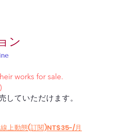
ョン
ine
 works for sale.
)
ていただけます。
.線上動態(訂閱)NT$35-/月