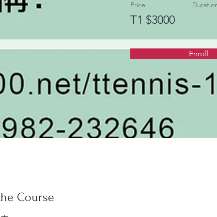
Price
Duratio
T1 $3000
Enroll
the Course