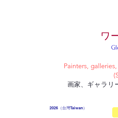
ワ
Gl
Painters, galleries, and collec
(Simply upload a deta
画家、ギャラリー、コレクタ
2026（台灣Taiwan
）