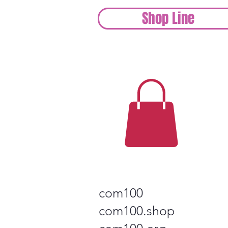
Shop Line
com100
com100.shop