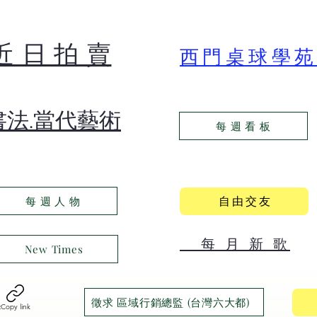
​近 日 拍 賣
​西門桌球學
​書法.當代藝術
每 週 看 板
自 由 交 友
每 週 人 物
​ 每 月 新 歌
New Times
徵求 區域行銷總監 (台灣六大都)
t
Copy link