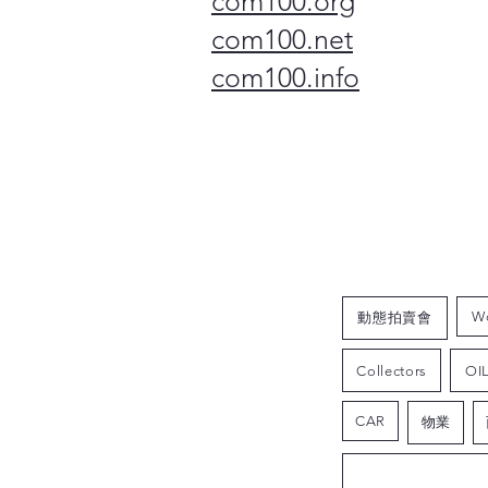
com100.org
com100.net
com100.info
W
動態拍賣會
Collectors
OI
CAR
物業