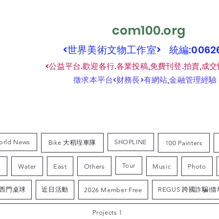
com100.org
<世界美術文物工作室> 統編:006
​
<公益平台.歡迎各行.各業投稿,免費刊登.拍賣,成交
​
徵求本平台<财務長>有網站,金融管理經驗
orld News
SHOPLINE
Bike 大稻埕車隊
100 Painters
Tour
L
Water
East
Others
Music
Photo
西門桌球
近日活動
REGUS 跨國詐騙(借
2026 Member Free
Projects 1