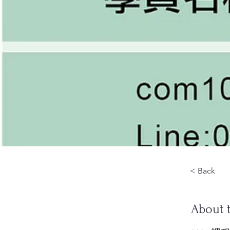
< Back
About 