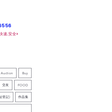
26556
快速.安全>
Auction
Buy
交友
FOOD
址登記)
作品集