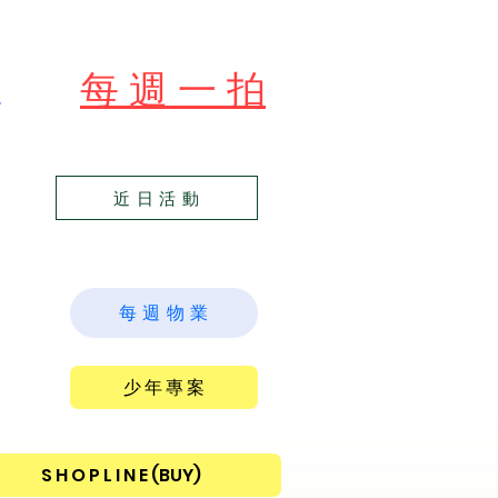
​每 週 一 拍
苑
近 日 活 動
每 週 物 業
少 年 專 案
S H O P L I N E (BUY)