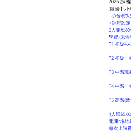
2026 課
(
限國中.小
​ 
小班制3-5
<課程設定
2人開班6
​學費:(未
T1 初級4人
T2 初級+
T3 中階班
T4 中階+ 
T5 高階(
4人班$5.
開課*場地
每次上課費補