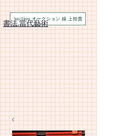
Auction オークション 線 上拍賣
​書法.當代藝術