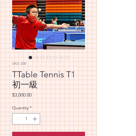
SKU: 200
TTable Tennis T1
初一級
Price
$3,000.00
Quantity
*