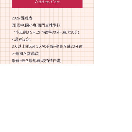
Add to Cart
2026 課程表
(限國中.國小班)西門桌球學苑
​ *小班制3-5人,2H*(教學90分+練球30分)
<課程設定:
3人以上開班4-5人90分鐘/學員互練30分鍾
>(每期八堂週課)
​學費:(未含場地費,球拍請自備)
T1 初一級4人班$3000-/(八大基本功)
T2 初二級+ 4人$3500/(加強基本功,下腰跨
步.碎步橫移.左右拉切)
T3 初三級4人$4000-/左右開球(腳步移動變
化),解球
T4 初四級+ 4人$4.500-(加強跨步.解球技
巧)