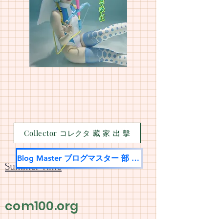
Collector コレクタ 藏 家 出 擊
Blog Master ブログマスター 部 落 名 家
Summer Time
com100.org