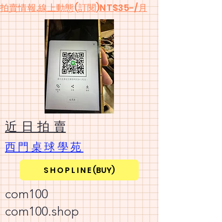
​拍賣情報.線上動態(訂閱)NT$35-/月
​近 日 拍 賣
​西門桌球學苑
S H O P L I N E (BUY)
com100
com100.shop