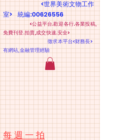
<世界美術文物工作
室> 統編:00626556
​
<公益平台.歡迎各行.各業投稿,
免費刊登.拍賣,成交快速.安全>
​
徵求本平台<财務長>
有網站,金融管理經驗
​每 週 一 拍