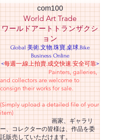
com100
World Art Trade
ワールドアートトランザクシ
ョン
Global 美術.文物.珠寶.桌球.Bike
Business Online
<
每週一,線上拍賣.成交快速.安全可靠
>
Painters, galleries,
and collectors are welcome to
consign their works for sale.
(Simply upload a detailed file of your
item)
画家、ギャラリ
ー、コレクターの皆様は、作品を委
託販売していただけます。