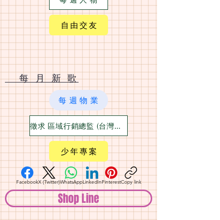
自 由 交 友
​ 每 月 新 歌
每 週 物 業
徵求 區域行銷總監 (台灣六大都)
少 年 專 案
Facebook
X (Twitter)
WhatsApp
LinkedIn
Pinterest
Copy link
Shop Line