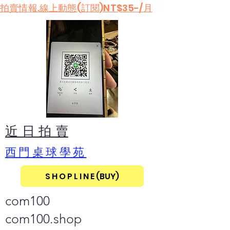
​拍賣情報.線上動態(訂閱)NT$35-/月
​近 日 拍 賣
​西門桌球學苑
S H O P L I N E (BUY)
com100
com100.shop