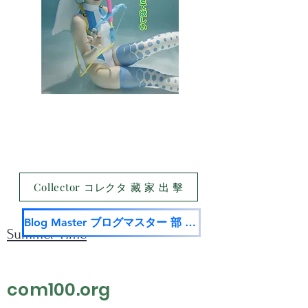
Collector コレクタ 藏 家 出 擊
Blog Master ブログマスター 部 落 名 家
Summer Time
com100.org