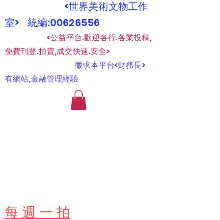
<世界美術文物工作
室> 統編:00626556
​
<公益平台.歡迎各行.各業投稿,
免費刊登.拍賣,成交快速.安全>
​
徵求本平台<财務長>
有網站,金融管理經驗
​每 週 一 拍