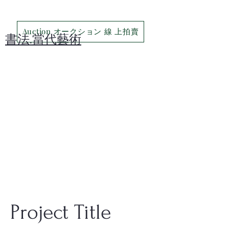
Auction オークション 線 上拍賣
​書法.當代藝術
Project Title