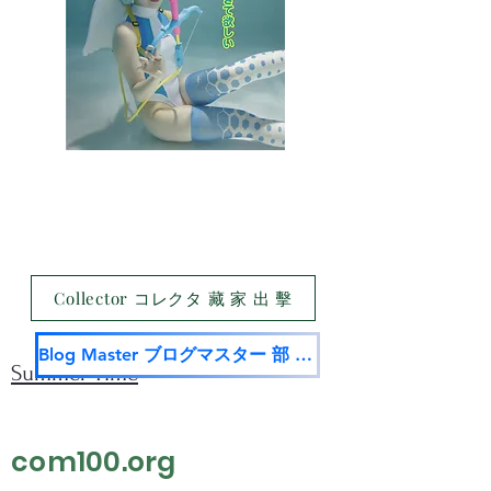
Collector コレクタ 藏 家 出 擊
Blog Master ブログマスター 部 落 名 家
Summer Time
com100.org