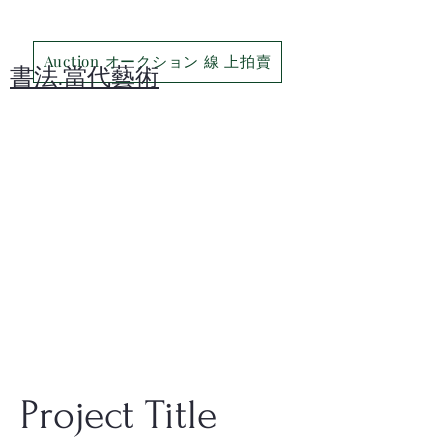
Auction オークション 線 上拍賣
​書法.當代藝術
Project Title