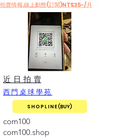
​拍賣情報.線上動態(訂閱)NT$35-/月
​近 日 拍 賣
​西門桌球學苑
S H O P L I N E (BUY)
com100
com100.shop