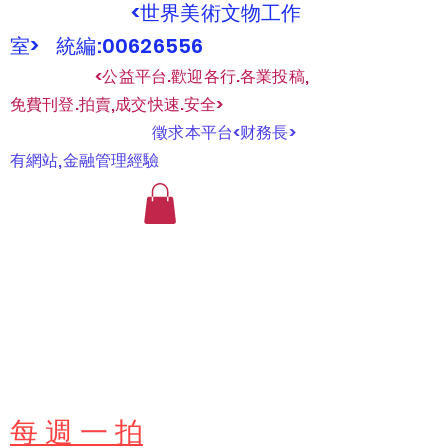
<世界美術文物工作
室> 統編:00626556
​
<公益平台.歡迎各行.各業投稿,
免費刊登.拍賣,成交快速.安全>
​
徵求本平台<财務長>
有網站,金融管理經驗
​每 週 一 拍